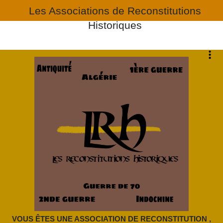
Les Associations de Reconstitutions
Historiques
VOUS ÊTES UNE ASSOCIATION DE RECONSTITUTION ,